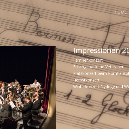
HOME
Impressionen 2
Familienkonzert
Frischgebackene Veteranen
Platzkonzert beim Kornhauspl
Herbstkonzert
Winterkonzert Nydegg und Wo